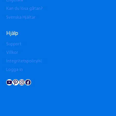
Kan du lösa gåtan?
Svenska Hjältar
Hjälp
Support
Villkor
Integritetspolicy￼
Logga in
YouTube
Pinterest
Instagram
Facebook