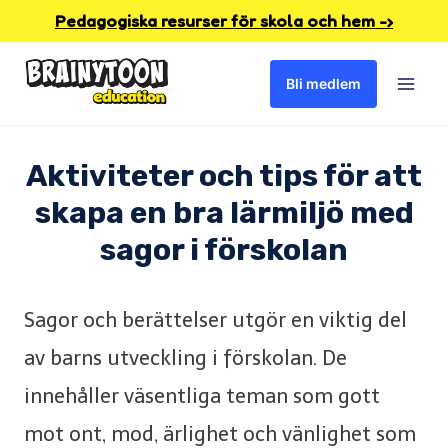
Skip
Pedagogiska resurser för skola och hem -›
to
Bli medlem
content
Aktiviteter och tips för att
skapa en bra lärmiljö med
sagor i förskolan
Sagor och berättelser utgör en viktig del
av barns utveckling i förskolan. De
innehåller väsentliga teman som gott
mot ont, mod, ärlighet och vänlighet som