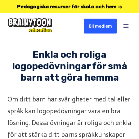
Skip
Pedagogiska resurser för skola och hem -›
to
Bli medlem
content
Enkla och roliga
logopedövningar för små
barn att göra hemma
Om ditt barn har svårigheter med tal eller
språk kan logopedövningar vara en bra
lösning. Dessa övningar är roliga och enkla
för att stärka ditt barns språkkunskaper