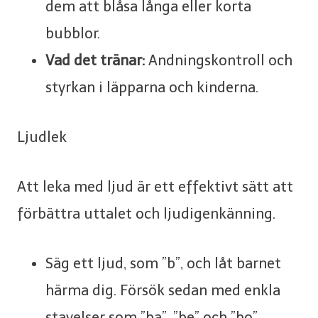
dem att blåsa långa eller korta
bubblor.
Vad det tränar:
Andningskontroll och
styrkan i läpparna och kinderna.
Ljudlek
Att leka med ljud är ett effektivt sätt att
förbättra uttalet och ljudigenkänning.
Säg ett ljud, som ”b”, och låt barnet
härma dig. Försök sedan med enkla
stavelser som ”ba”, ”be” och ”bo”.