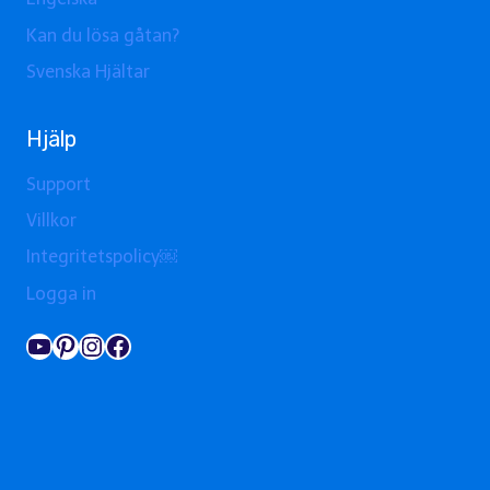
Kan du lösa gåtan?
Svenska Hjältar
Hjälp
Support
Villkor
Integritetspolicy￼
Logga in
YouTube
Pinterest
Instagram
Facebook