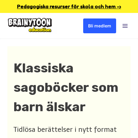
Skip
Pedagogiska resurser för skola och hem -›
to
Bli medlem
content
K
lassiska
sagoböcker som
barn
älskar
Tidlösa berättelser i nytt format