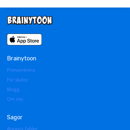
Brainytoon
Prenumerera
För skolor
Blogg
Om oss
Sagor
Aisopos fabler