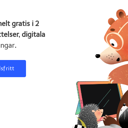
lt gratis i 2
elser, digitala
ingar
.
sfritt