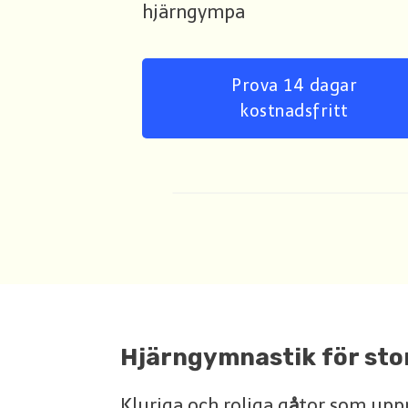
hjärngympa
Prova 14 dagar
kostnadsfritt
Hjärngymnastik för sto
Kluriga och roliga g
å
tor som uppm