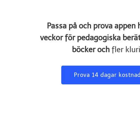
Passa på och prova appen he
veckor f
ö
r pedagogiska berätt
böcker och
fler klur
Prova 14 dagar kostnad