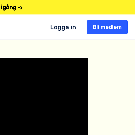
igång -›
Logga in
Bli medlem