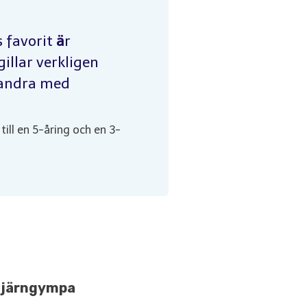
s favorit
ä
r
gillar verkligen
andra med
 till en 5-åring och en 3-
järngympa