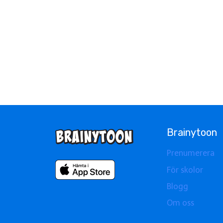
Brainytoon
Prenumerera
För skolor
Blogg
Om oss