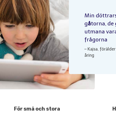
Min döttrar
g
å
torna, de 
utmana var
frågorna
– Kajsa, förälder
åring
F
ö
r sm
å
och stora
H