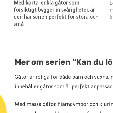
Med korta, enkla gåtor som
L
försiktigt bygger in svårigheter, är
m
den här s
erien
perfekt för
stora och
k
sm
å
.
Mer om serien ”Kan du l
ö
Gåtor är roliga för både barn och vuxna,
innehåller gåtor som är perfekt anpassad
Med massa gåtor, hjärngympor och klurin