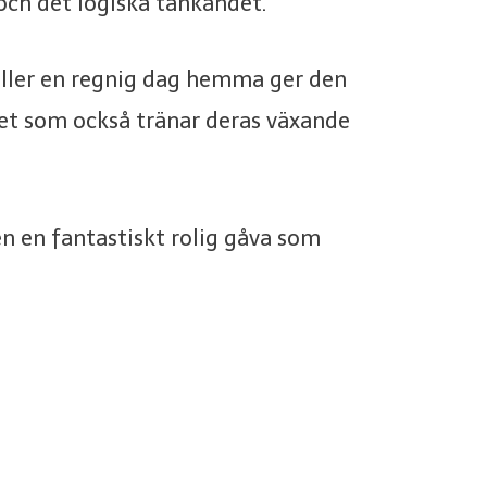
h det logiska tänkandet.
eller en regnig dag hemma ger den
tet som också tränar deras växande
en en fantastiskt rolig gåva som