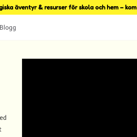
iska äventyr & resurser för skola och hem – kom 
Blogg
med
t