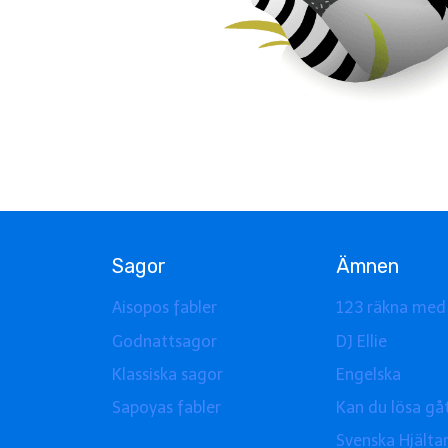
Sagor
Ämnen
Aisopos fabler
123 räkna med
Godnattsagor
DJ Ellie
Klassiska sagor
Engelska
Sapoyas fabler
Kan du lösa gå
Svenska Hjälta