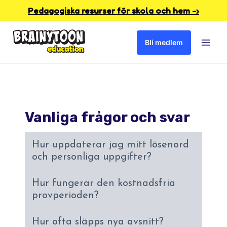
Skip
Pedagogiska resurser för skola och hem -›
to
Bli medlem
content
Vanliga frågor och svar
Hur uppdaterar jag mitt lösenord
och personliga uppgifter?
Hur fungerar den kostnadsfria
provperioden?
Hur ofta släpps nya avsnitt?