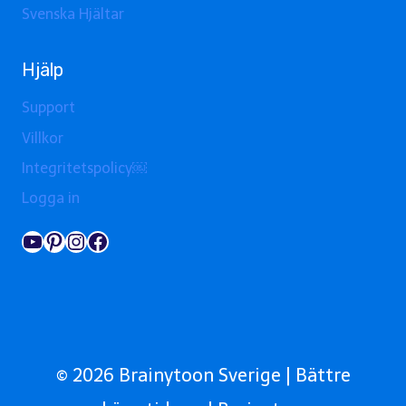
Svenska Hjältar
Hjälp
Support
Villkor
Integritetspolicy￼
Logga in
YouTube
Pinterest
Instagram
Facebook
© 2026 Brainytoon Sverige | Bättre