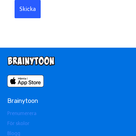
Skicka
Brainytoon
Prenumerera
För skolor
Blogg