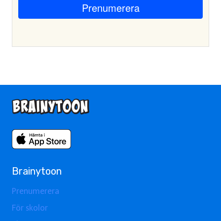
Brainytoon
Prenumerera
För skolor