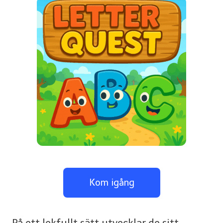
Kom igång
På ett lekfullt sätt utvecklar de sitt