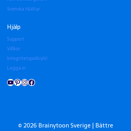
Svenska Hjältar
Hjälp
Support
Villkor
Integritetspolicy￼
Logga in
YouTube
Pinterest
Instagram
Facebook
© 2026 Brainytoon Sverige | Bättre