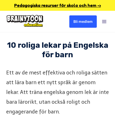
Skip
Pedagogiska resurser för skola och hem -›
to
Bli medlem
content
10 roliga lekar på Engelska
för barn
Ett av de mest effektiva och roliga sätten
att lära barn ett nytt språk är genom
lekar. Att träna engelska genom lek är inte
bara lärorikt, utan också roligt och
engagerande för barn.