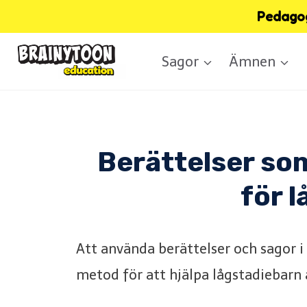
Skip
Pedagog
to
Sagor
Ämnen
content
Berättelser som
för l
Att använda berättelser och sagor i
metod för att hjälpa lågstadiebarn