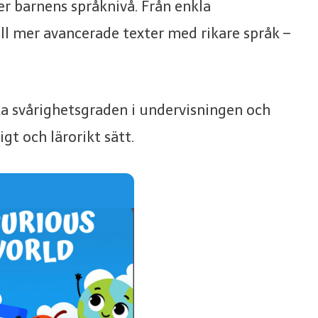
er barnens språknivå. Från enkla
ll mer avancerade texter med rikare språk –
ka svårighetsgraden i undervisningen och
gt och lärorikt sätt.