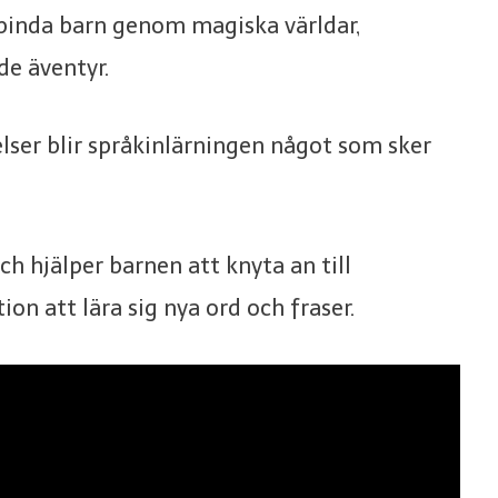
lbinda barn genom magiska världar,
de äventyr.
elser blir språkinlärningen något som sker
h hjälper barnen att knyta an till
ion att lära sig nya ord och fraser.