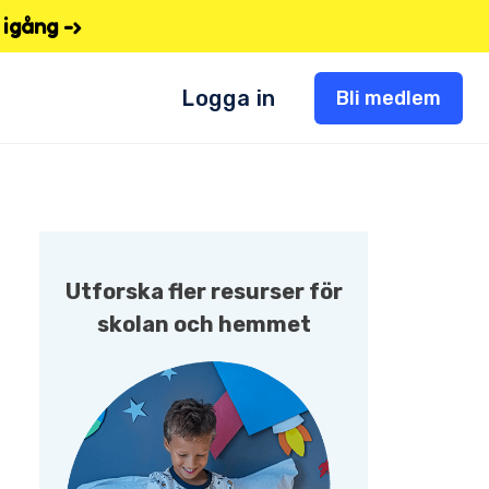
igång -›
Logga in
Bli medlem
Utforska fler resurser för
skolan och hemmet