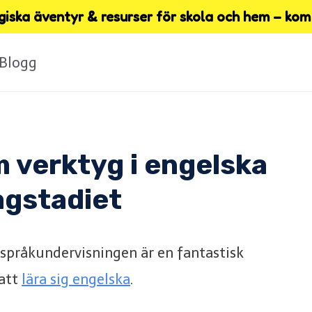
iska äventyr & resurser för skola och hem – kom 
Blogg
 verktyg i engelska
ågstadiet
 språkundervisningen är en fantastisk
 att
lära sig engelska
.