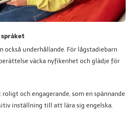
l språket
tan också underhållande. För lågstadiebarn
 berättelse väcka nyfikenhet och glädje för
t roligt och engagerande, som en spännande
iv inställning till att lära sig engelska.