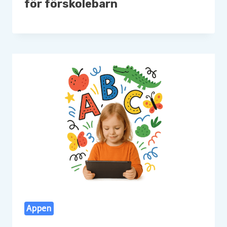
för förskolebarn
Appen