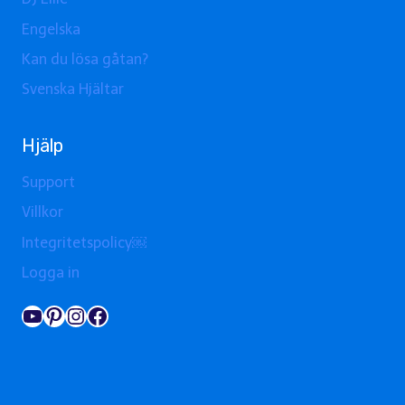
Engelska
Kan du lösa gåtan?
Svenska Hjältar
Hjälp
Support
Villkor
Integritetspolicy￼
Logga in
YouTube
Pinterest
Instagram
Facebook