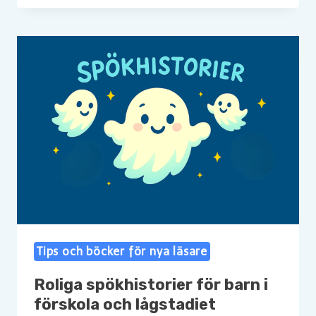
Tips och böcker för nya läsare
Roliga spökhistorier för barn i
förskola och lågstadiet