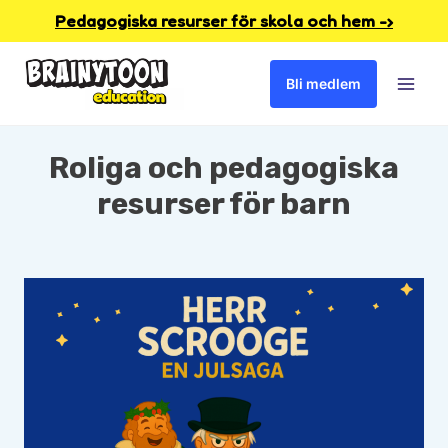
Skip
Pedagogiska resurser för skola och hem -›
to
Bli medlem
content
Roliga och pedagogiska
resurser för barn