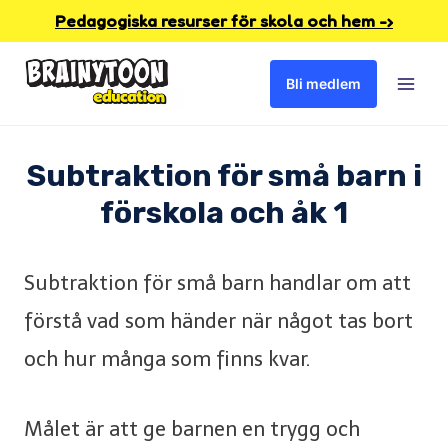
Skip
Pedagogiska resurser för skola och hem -›
to
Bli medlem
content
Subtraktion för små barn i
förskola och åk 1
Subtraktion för små barn handlar om att
förstå vad som händer när något tas bort
och hur många som finns kvar.
Målet är att ge barnen en trygg och