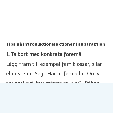
Tips på introduktionslektioner i subtraktion
1. Ta bort med konkreta föremål
Lägg fram till exempel fem klossar, bilar
eller stenar. Säg: ”Här är fem bilar. Om vi
tar bort två, hur många är kvar?” Räkna
tillsammans före och efter och låt barnen
själva ta bort föremålen.