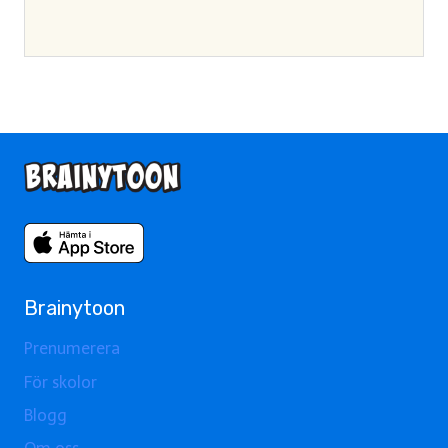
Brainytoon
Prenumerera
För skolor
Blogg