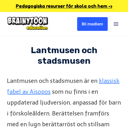
Skip
Pedagogiska resurser för skola och hem -›
to
Bli medlem
content
Lantmusen och
stadsmusen
Lantmusen och stadsmusen är en
klassisk
fabel av Aisopos
som nu finns i en
uppdaterad ljudversion, anpassad för barn
i förskoleåldern. Berättelsen framförs
med en lugn berättarröst och stillsam