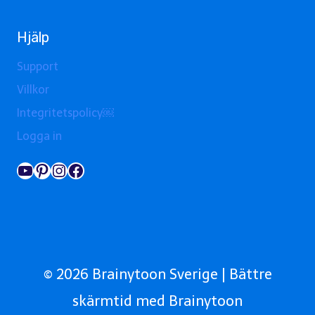
Hjälp
Support
Villkor
Integritetspolicy￼
Logga in
YouTube
Pinterest
Instagram
Facebook
© 2026 Brainytoon Sverige | Bättre
skärmtid med Brainytoon