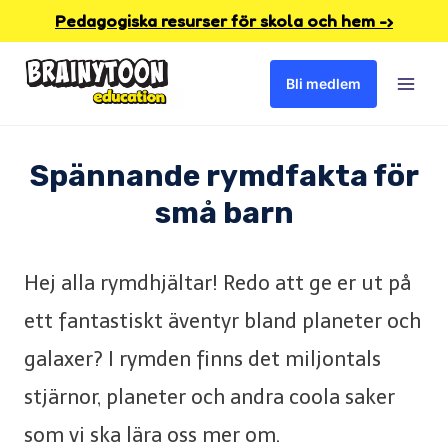
Skip
Pedagogiska resurser för skola och hem -›
to
Bli medlem
content
Spännande rymdfakta för
små barn
Hej alla rymdhjältar! Redo att ge er ut på
ett fantastiskt äventyr bland planeter och
galaxer? I rymden finns det miljontals
stjärnor, planeter och andra coola saker
som vi ska lära oss mer om.