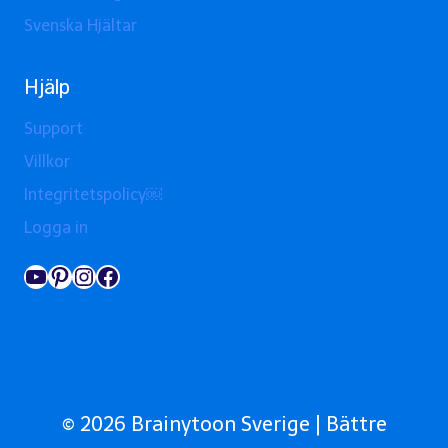
Svenska Hjältar
Hjälp
Support
Villkor
Integritetspolicy￼
Logga in
YouTube
Pinterest
Instagram
Facebook
© 2026 Brainytoon Sverige | Bättre