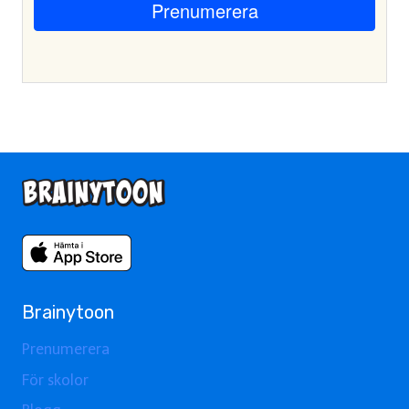
Brainytoon
Prenumerera
För skolor