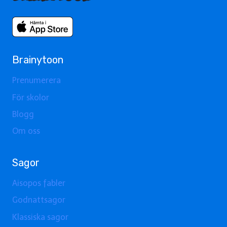
Brainytoon
Prenumerera
För skolor
Blogg
Om oss
Sagor
Aisopos fabler
Godnattsagor
Klassiska sagor