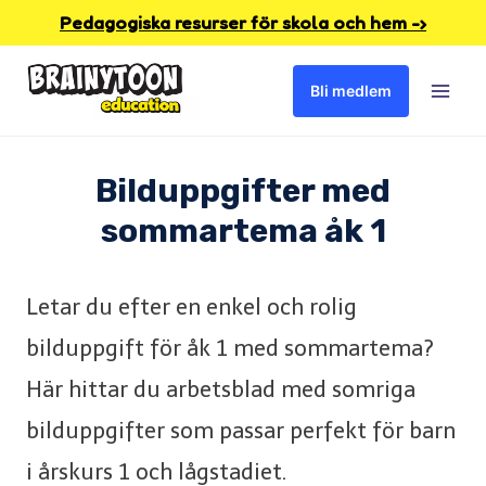
Skip
Pedagogiska resurser för skola och hem -›
to
Bli medlem
content
Bilduppgifter med
sommartema åk 1
Letar du efter en enkel och rolig
bilduppgift för åk 1 med sommartema?
Här hittar du arbetsblad med somriga
bilduppgifter som passar perfekt för barn
i årskurs 1 och lågstadiet.