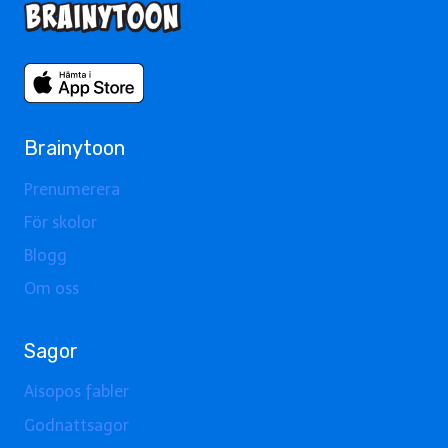
Brainytoon
Prenumerera
För skolor
Blogg
Om oss
Sagor
Aisopos fabler
Godnattsagor