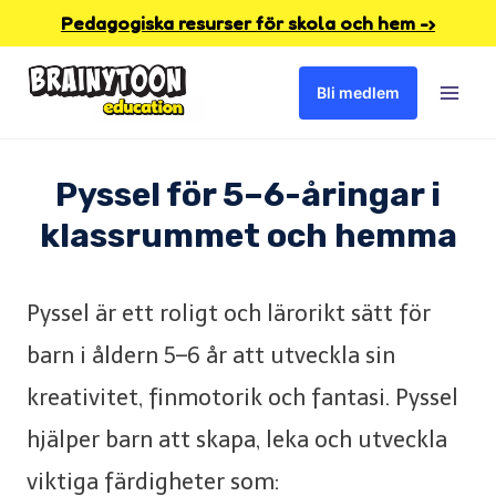
Skip
Pedagogiska resurser för skola och hem -›
to
Bli medlem
content
Pyssel för 5–6-åringar i
klassrummet och hemma
Pyssel är ett roligt och lärorikt sätt för
barn i åldern 5–6 år att utveckla sin
kreativitet, finmotorik och fantasi. Pyssel
hjälper barn att skapa, leka och utveckla
viktiga färdigheter som: