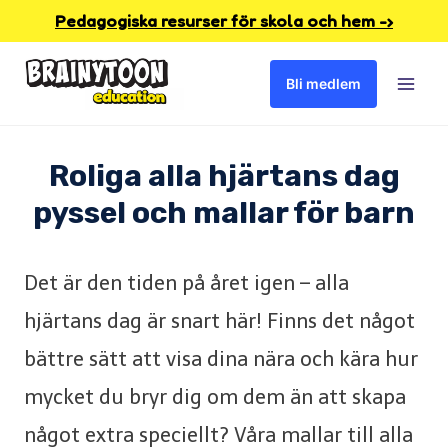
Skip
Pedagogiska resurser för skola och hem -›
to
Bli medlem
content
Roliga alla hjärtans dag
pyssel och mallar för barn
Det är den tiden på året igen – alla
hjärtans dag är snart här! Finns det något
bättre sätt att visa dina nära och kära hur
mycket du bryr dig om dem än att skapa
något extra speciellt? Våra mallar till alla