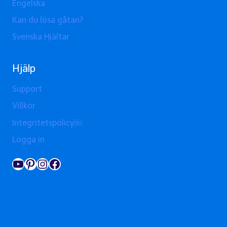
Engelska
Kan du lösa gåtan?
Svenska Hjältar
Hjälp
Support
Villkor
Integritetspolicy￼
Logga in
YouTube
Pinterest
Instagram
Facebook