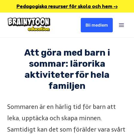
Skip
Pedagogiska resurser för skola och hem -›
to
Bli medlem
content
Att göra med barn i
sommar: lärorika
aktiviteter för hela
familjen
Sommaren är en härlig tid för barn att
leka, upptäcka och skapa minnen.
Samtidigt kan det som förälder vara svårt