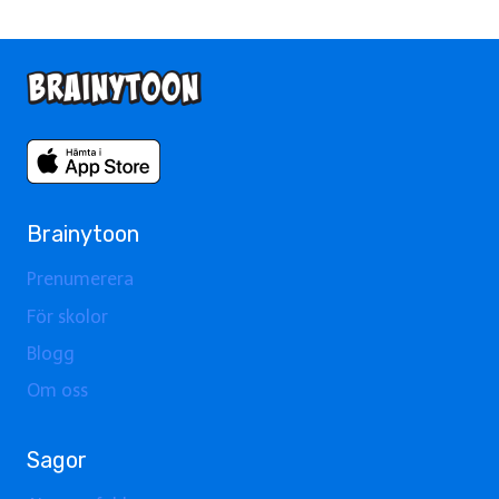
Brainytoon
Prenumerera
För skolor
Blogg
Om oss
Sagor