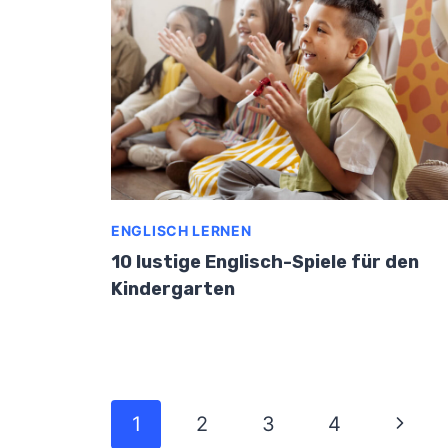
ENGLISCH LERNEN
10 lustige Englisch-Spiele für den
Kindergarten
Seitennavigation
Nächs
1
2
3
4