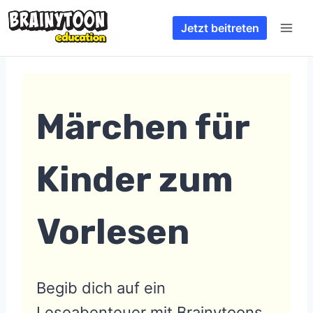
Zum
Jetzt beitreten
Inhalt
springen
Märchen für
Kinder zum
Vorlesen
Begib dich auf ein
Leseabenteuer mit Brainytoons