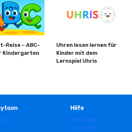
t-Reise – ABC-
Uhren lesen lernen für
ür Kindergarten
Kinder mit dem
Lernspiel Uhris
nytoon
Hilfe
ggen
Hilfe-Center
Datenschutz