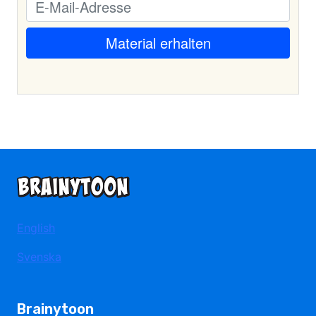
English
Svenska
Brainytoon