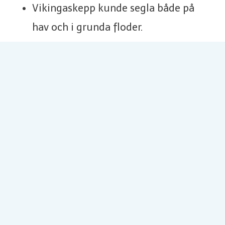
Vikingaskepp kunde segla både på
hav och i grunda floder.
Vikingar använde ett alfabet som
kallas runor.
En viking från Norden nådde
Nordamerika nästan 500 år före
Columbus.