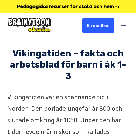
Skip
Pedagogiska resurser för skola och hem -›
to
Bli medlem
content
Vikingatiden – fakta och
arbetsblad för barn i åk 1-
3
Vikingatiden var en spännande tid i
Norden. Den började ungefär år 800 och
slutade omkring år 1050. Under den här
tiden levde människor som kallades