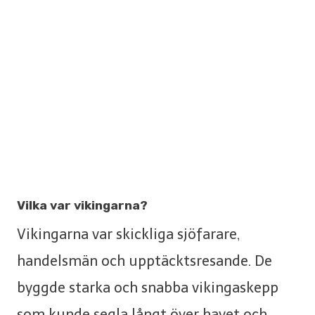
Vilka var vikingarna?
Vikingarna var skickliga sjöfarare,
handelsmän och upptäcktsresande. De
byggde starka och snabba vikingaskepp
som kunde segla långt över havet och