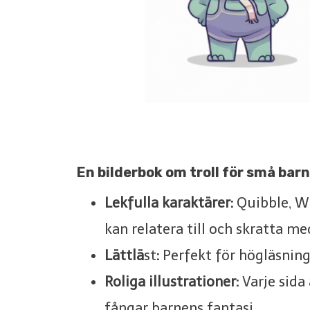
En bilderbok om troll för små barn
Lekfulla karaktärer:
Quibble, Wi
kan relatera till och skratta me
Lättlä
st
:
Perfekt för högläsning 
Roliga illustrationer:
Varje sida 
fångar barnens fantasi.