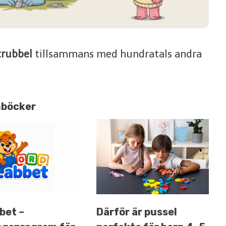
trubbel
tillsammans med hundratals andra
nböcker
bet –
Därför är pussel