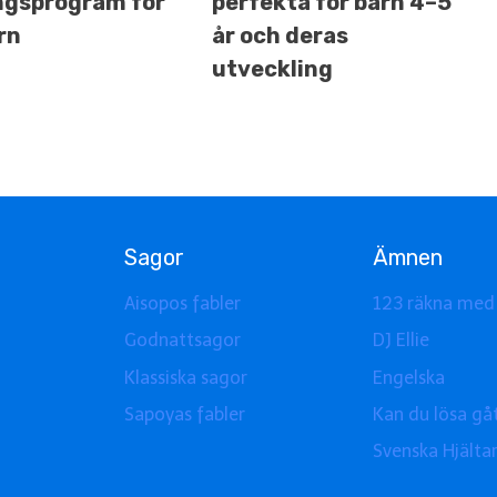
ngsprogram för
perfekta för barn 4–5
rn
år och deras
utveckling
Sagor
Ämnen
Aisopos fabler
123 räkna med
Godnattsagor
DJ Ellie
Klassiska sagor
Engelska
Sapoyas fabler
Kan du lösa gå
Svenska Hjälta