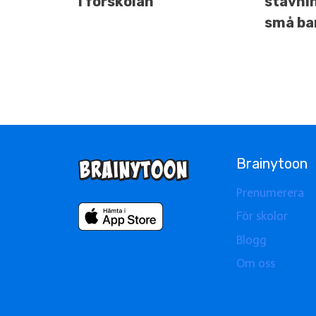
i förskolan
stavni
små ba
Brainytoon
Prenumerera
För skolor
Blogg
Om oss