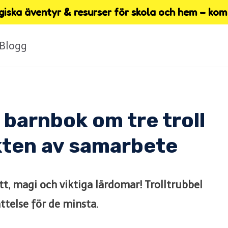
iska äventyr & resurser för skola och hem – kom 
Blogg
n barnbok om tre troll
ikten av samarbete
att, magi och viktiga lärdomar! Trolltrubbel
ttelse för de minsta.