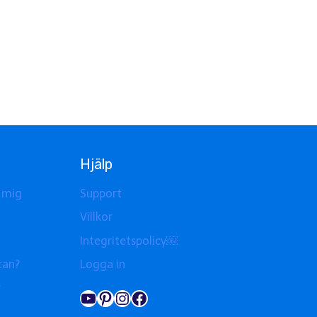
Hjälp
 mig
Support
Villkor
Integritetspolicy￼
tan?
Logga in
r
YouTube
Pinterest
Instagram
Facebook