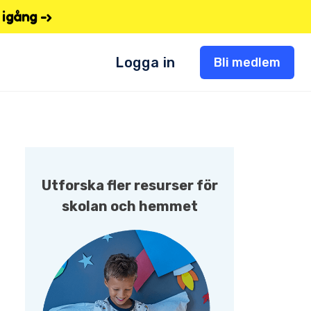
igång -›
Logga in
Bli medlem
Utforska fler resurser för
skolan och hemmet