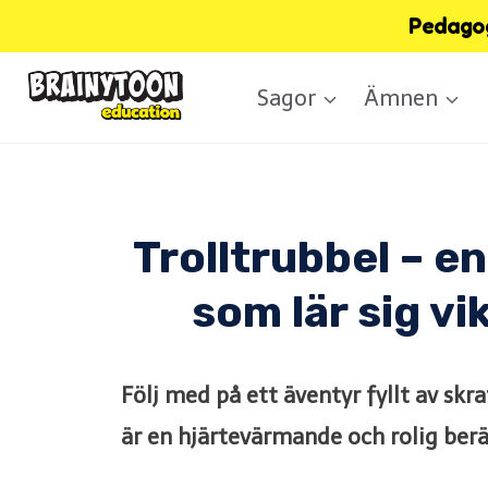
Skip
Pedagog
to
Sagor
Ämnen
content
Trolltrubbel – e
som lär sig v
Följ med på ett äventyr fyllt av skr
är en hjärtevärmande och rolig berä