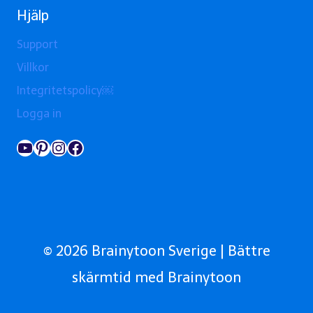
Hjälp
Support
Villkor
Integritetspolicy￼
Logga in
YouTube
Pinterest
Instagram
Facebook
© 2026 Brainytoon Sverige | Bättre
skärmtid med Brainytoon