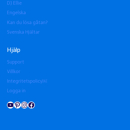
DJ Ellie
Engelska
Kan du lösa gåtan?
Svenska Hjältar
Hjälp
Support
Villkor
Integritetspolicy￼
Logga in
YouTube
Pinterest
Instagram
Facebook