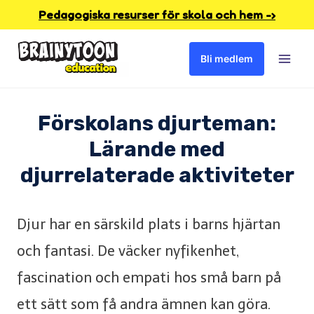
Skip
Pedagogiska resurser för skola och hem -›
to
Bli medlem
content
Förskolans djurteman:
Lärande med
djurrelaterade aktiviteter
Djur har en särskild plats i barns hjärtan
och fantasi. De väcker nyfikenhet,
fascination och empati hos små barn på
ett sätt som få andra ämnen kan göra.