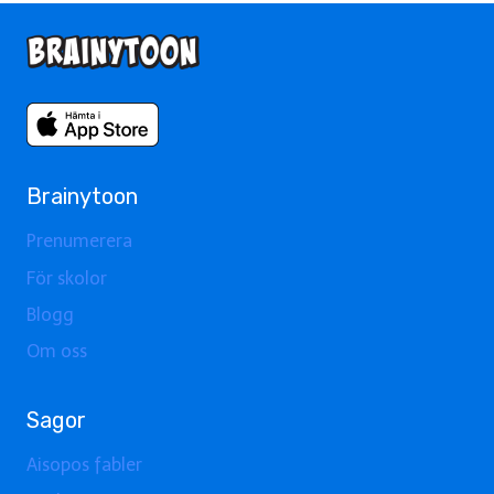
Brainytoon
Prenumerera
För skolor
Blogg
Om oss
Sagor
Aisopos fabler