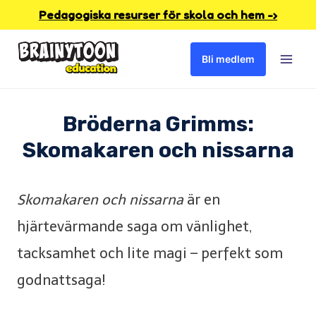
Skip
Pedagogiska resurser för skola och hem -›
to
Bli medlem
content
Bröderna Grimms:
Skomakaren och nissarna
Skomakaren och nissarna
är en
hjärtevärmande saga om vänlighet,
tacksamhet och lite magi – perfekt som
godnattsaga!