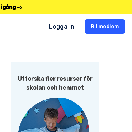
igång -›
Logga in
Bli medlem
Utforska fler resurser för
skolan och hemmet