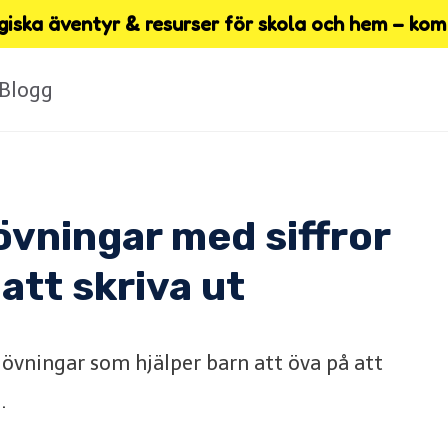
iska äventyr & resurser för skola och hem – kom 
Blogg
vningar med siffror
 att skriva ut
övningar som hjälper barn att öva på att
.