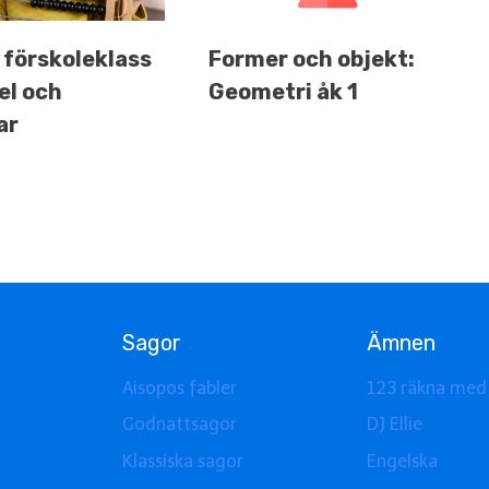
 förskoleklass
Former och objekt:
el och
Geometri åk 1
ar
Sagor
Ämnen
Aisopos fabler
123 räkna med
Godnattsagor
DJ Ellie
Klassiska sagor
Engelska