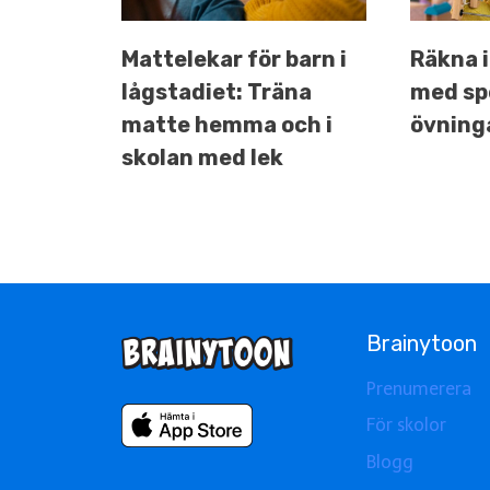
Mattelekar för barn i
Räkna i
lågstadiet: Träna
med sp
matte hemma och i
övning
skolan med lek
Brainytoon
Prenumerera
För skolor
Blogg