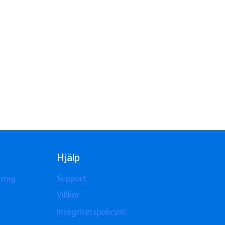
Hjälp
 mig
Support
Villkor
Integritetspolicy￼