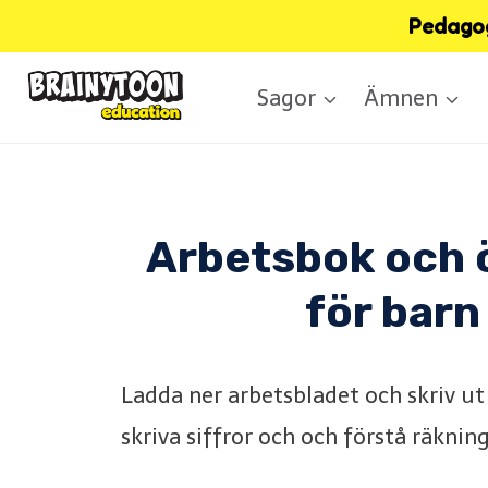
Skip
Pedagog
to
Sagor
Ämnen
content
Arbetsbok och ö
för barn
Ladda ner arbetsbladet och skriv ut
skriva siffror och och förstå räkning