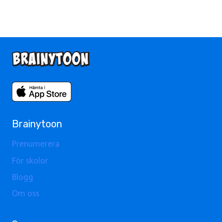
Brainytoon
Prenumerera
För skolor
Blogg
Om oss