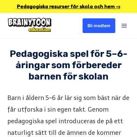
Skip
Pedagogiska resurser för skola och hem -›
to
Bli medlem
content
Pedagogiska spel för 5–6-
åringar som förbereder
barnen för skolan
Barn i åldern 5–6 år lär sig som bäst när de
får utforska i sin egen takt. Genom
pedagogiska spel introduceras de på ett
naturligt sätt till de ämnen de kommer