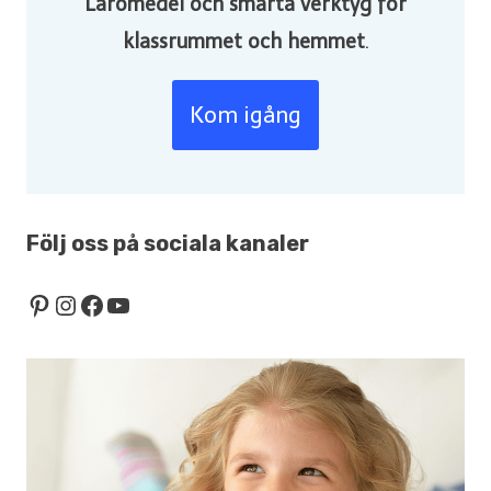
Läromedel och smarta verktyg för
klassrummet och hemmet
.
Kom igång
Följ oss på sociala kanaler
Pinterest
Instagram
Facebook
YouTube