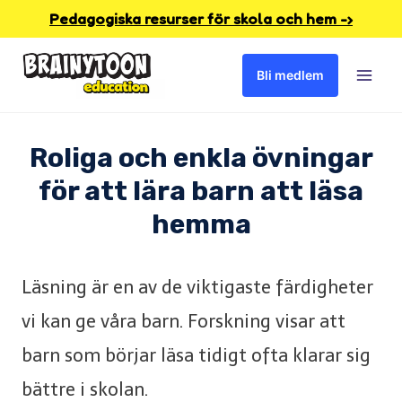
Skip
Pedagogiska resurser för skola och hem -›
to
Bli medlem
content
Roliga och enkla övningar
för att lära barn att läsa
hemma
Läsning är en av de viktigaste färdigheter
vi kan ge våra barn. Forskning visar att
barn som börjar läsa tidigt ofta klarar sig
bättre i skolan.