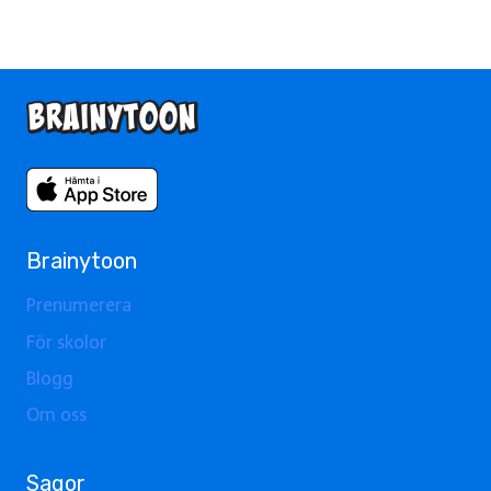
Brainytoon
Prenumerera
För skolor
Blogg
Om oss
Sagor