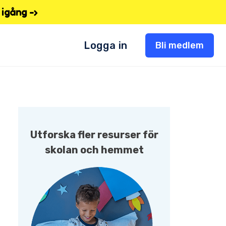
igång -›
Logga in
Bli medlem
Utforska fler resurser för
skolan och hemmet