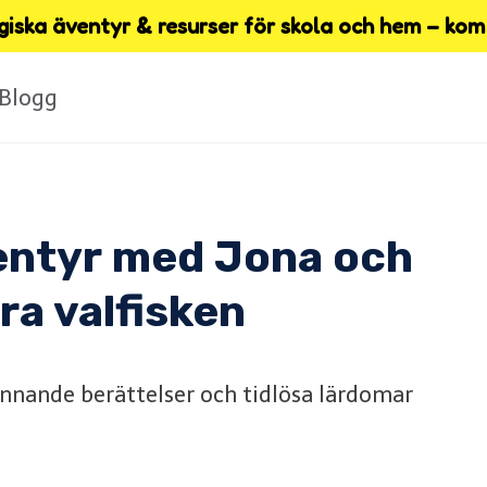
iska äventyr & resurser för skola och hem – kom 
Blogg
ventyr med Jona och
ra valfisken
ännande berättelser och tidlösa lärdomar