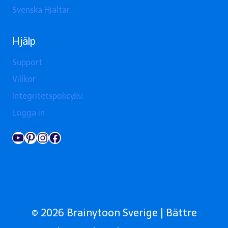
Svenska Hjältar
Hjälp
Support
Villkor
Integritetspolicy￼
Logga in
YouTube
Pinterest
Instagram
Facebook
© 2026 Brainytoon Sverige | Bättre