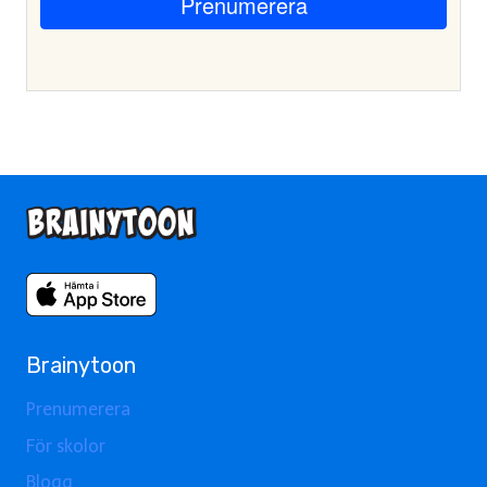
Brainytoon
Prenumerera
För skolor
Blogg