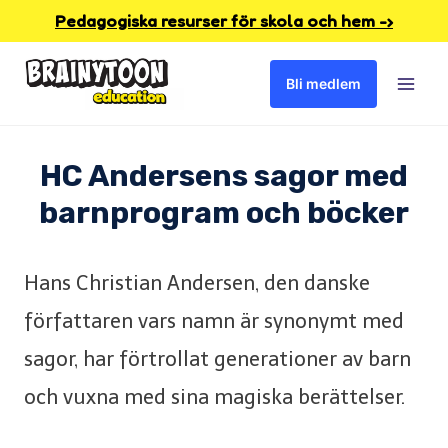
Skip
Pedagogiska resurser för skola och hem -›
to
Bli medlem
content
HC Andersens sagor med
barnprogram och böcker
Hans Christian Andersen, den danske
författaren vars namn är synonymt med
sagor, har förtrollat generationer av barn
och vuxna med sina magiska berättelser.