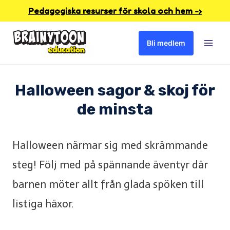
Skip
Pedagogiska resurser för skola och hem -›
to
Bli medlem
content
Halloween sagor & skoj för
de minsta
Halloween närmar sig med skrämmande
steg! Följ med på spännande äventyr där
barnen möter allt från glada spöken till
listiga häxor.