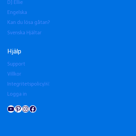
DJ Ellie
Engelska
Kan du lösa gåtan?
Svenska Hjältar
Hjälp
Support
Villkor
Integritetspolicy￼
Logga in
YouTube
Pinterest
Instagram
Facebook