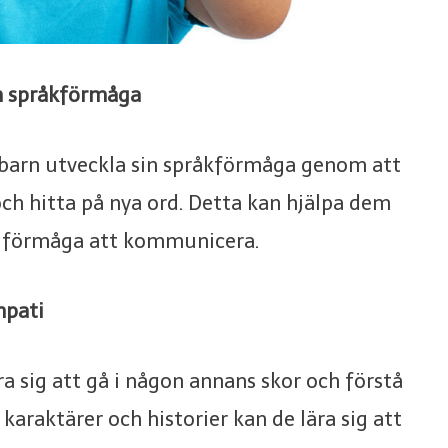
in språkförmåga
 barn utveckla sin språkförmåga genom att
och hitta på nya ord. Detta kan hjälpa dem
in förmåga att kommunicera.
empati
ra sig att gå i någon annans skor och förstå
araktärer och historier kan de lära sig att