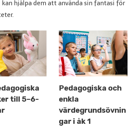
a kan hjälpa dem att använda sin fantasi för
eter.
edagogiska
Pedagogiska och
er till 5–6-
enkla
ar
värdegrundsövnin
gar i åk 1