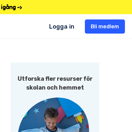
igång -›
Logga in
Bli medlem
Utforska fler resurser för
skolan och hemmet