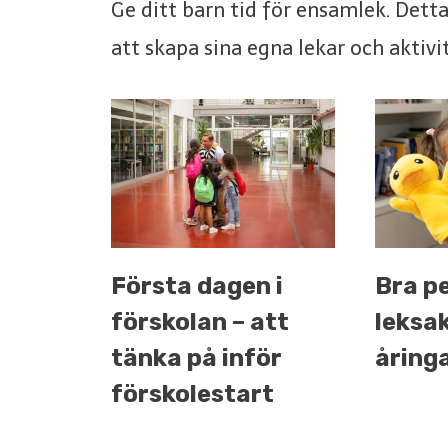
Ge ditt barn tid för ensamlek. Dett
att skapa sina egna lekar och aktivit
Första dagen i
Bra p
förskolan – att
leksak
tänka på inför
åring
förskolestart