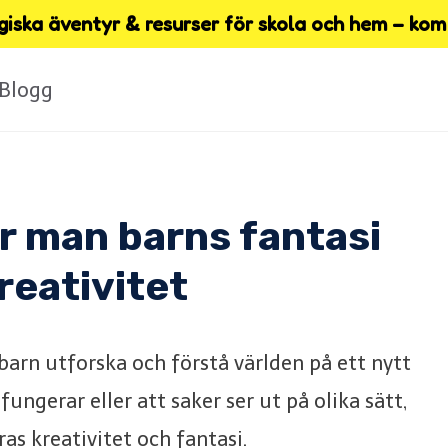
iska äventyr & resurser för skola och hem – kom 
Blogg
 man barns fantasi
reativitet
arn utforska och förstå världen på ett nytt
fungerar eller att saker ser ut på olika sätt,
ras kreativitet och fantasi.