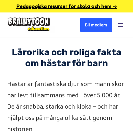
Skip
Pedagogiska resurser för skola och hem -›
to
Bli medlem
content
Lärorika och roliga fakta
om hästar för barn
Hästar är fantastiska djur som människor
har levt tillsammans med i över 5 000 år.
De är snabba, starka och kloka – och har
hjälpt oss på många olika sätt genom
historien.