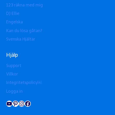
123 räkna med mig
DJ Ellie
Engelska
Kan du lösa gåtan?
Svenska Hjältar
Hjälp
Support
Villkor
Integritetspolicy￼
Logga in
YouTube
Pinterest
Instagram
Facebook