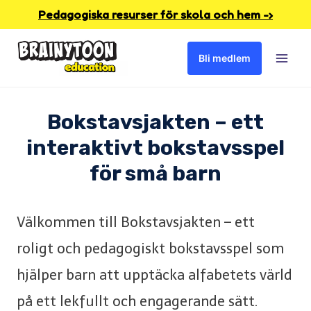
Skip
Pedagogiska resurser för skola och hem -›
to
Bli medlem
content
Bokstavsjakten – ett
interaktivt bokstavsspel
för små barn
Välkommen till Bokstavsjakten – ett
roligt och pedagogiskt bokstavsspel som
hjälper barn att upptäcka alfabetets värld
på ett lekfullt och engagerande sätt.