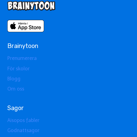
Brainytoon
Prenumerera
För skolor
Blogg
Om oss
Sagor
Aisopos fabler
Godnattsagor