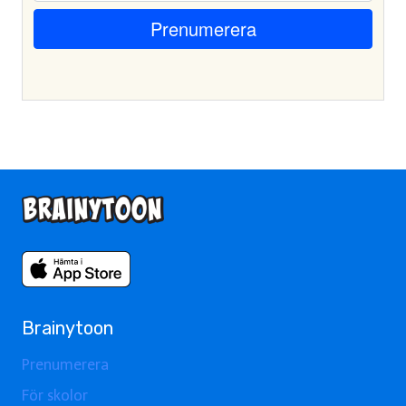
Brainytoon
Prenumerera
För skolor