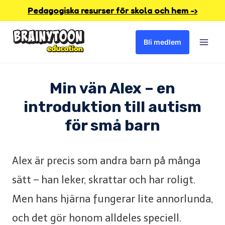
Skip
Pedagogiska resurser för skola och hem -›
to
Bli medlem
content
Min vän Alex – en
introduktion till autism
för små barn
Alex är precis som andra barn på många
sätt – han leker, skrattar och har roligt.
Men hans hjärna fungerar lite annorlunda,
och det gör honom alldeles speciell.