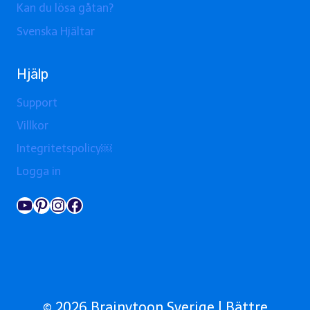
Kan du lösa gåtan?
Svenska Hjältar
Hjälp
Support
Villkor
Integritetspolicy￼
Logga in
YouTube
Pinterest
Instagram
Facebook
© 2026 Brainytoon Sverige | Bättre