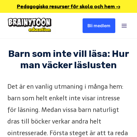
Skip
Pedagogiska resurser för skola och hem -›
to
Bli medlem
content
Barn som inte vill läsa: Hur
man väcker läslusten
Det är en vanlig utmaning i många hem:
barn som helt enkelt inte visar intresse
för läsning. Medan vissa barn naturligt
dras till böcker verkar andra helt
ointresserade. Första steget är att ta reda