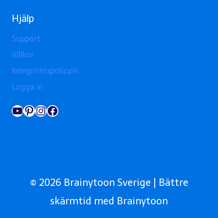
Hjälp
Support
Villkor
Integritetspolicy￼
Logga in
YouTube
Pinterest
Instagram
Facebook
© 2026 Brainytoon Sverige | Bättre
skärmtid med Brainytoon