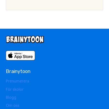
Brainytoon
Prenumerera
För skolor
Blogg
Om oss