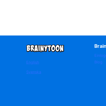
Brai
Einlo
Blog
English
Svenska