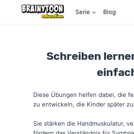
Zum
Serie
Blog
Inhalt
springen
Schreiben lernen
einfac
Diese Übungen helfen dabei, die f
zu entwickeln, die Kinder später z
Sie stärken die Handmuskulatur, v
fördern das Verständnis für Symbo