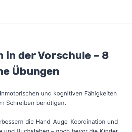
 in der Vorschule – 8
he Übungen
einmotorischen und kognitiven Fähigkeiten
um Schreiben benötigen.
erbessern die Hand-Auge-Koordination und
le und Buchstaben – noch bevor die Kinder