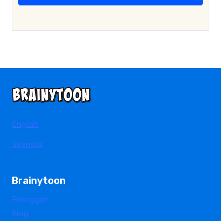
English
Svenska
Brainytoon
Einloggen
Blog